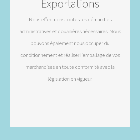
Exportations
Groupage, lot secs, cargo complet
Nous effectuons toutes les démarches
administratives et douanières nécessaires. Nous
A.O.G
pouvons également nous occuper du
Douane
conditionnement et réaliser l’emballage de vos
Licence d’exportation, Visas, Carnet ATA
marchandises en toute conformité avec la
législation en vigueur.
Déclaration Matières Dangereuses
Entrepôt sous douane