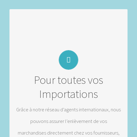
Groupage, lots secs, cargo complet
Pour toutes vos
Douane
Importations
Licence d’Importation
Grâce à notre réseau d’agents internationaux, nous
Visas
pouvons assurer l’enlèvement de vos
Carnet ATA
marchandises directement chez vos fournisseurs,