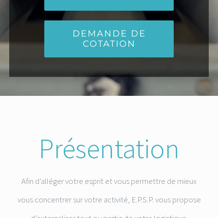
DEMANDE DE
COTATION
Présentation
Afin d’alléger votre esprit et vous permettre de mieux
vous concentrer sur votre activité, E.P.S.P. vous propose
d’externaliser tout ou partie de votre logistique.